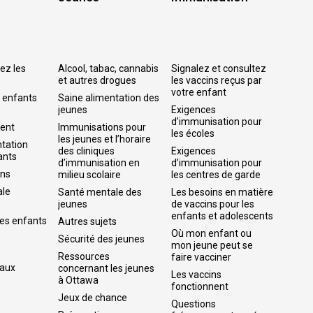
hez les
Alcool, tabac, cannabis
Signalez et consultez
et autres drogues
les vaccins reçus par
votre enfant
s enfants
Saine alimentation des
jeunes
Exigences 
d’immunisation pour
ent
Immunisations pour
les écoles
les jeunes et l’horaire
ntation
des cliniques
Exigences
ants
d’immunisation en
d’immunisation pour
ons
milieu scolaire
les centres de garde
ale
Santé mentale des
Les besoins en matière
jeunes
de vaccins pour les
enfants et adolescents
les enfants
Autres sujets
Où mon enfant ou
Sécurité des jeunes
mon jeune peut se
Ressources
faire vacciner
 aux
concernant les jeunes
Les vaccins
à Ottawa
fonctionnent
Jeux de chance
Questions