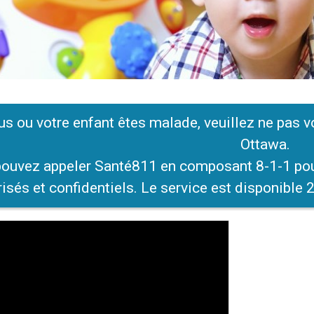
us ou votre enfant êtes malade, veuillez ne pas v
Ottawa.
ouvez appeler Santé811 en composant 8-1-1 pour 
isés et confidentiels. Le service est disponible 