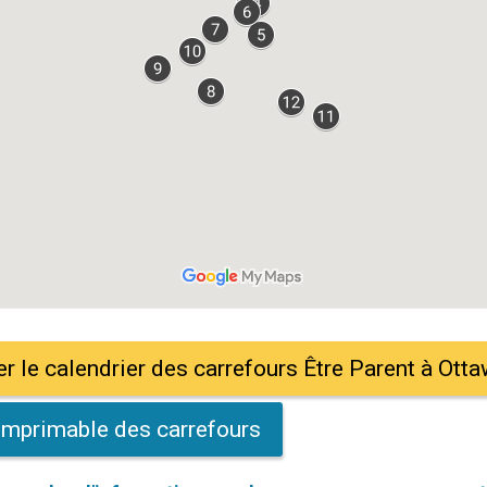
r le calendrier des carrefours Être Parent à Ott
 imprimable des carrefours