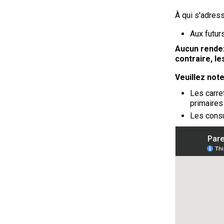
À qui s'adres
Aux futur
Aucun rendez
contraire, l
Veuillez note
Les carre
primaires
Les consu