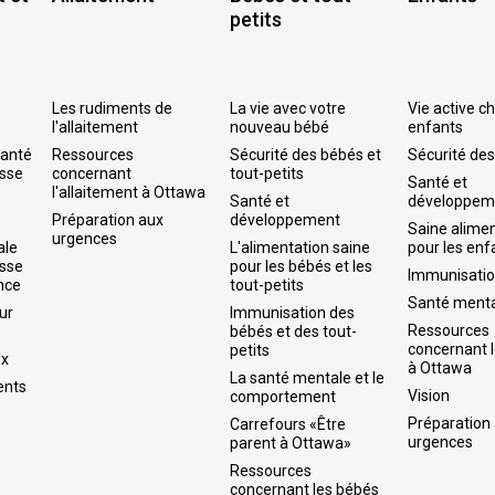
petits
Les rudiments de
La vie avec votre
Vie active c
l'allaitement
nouveau bébé
enfants
santé
Ressources
Sécurité des bébés et
Sécurité de
esse
concernant
tout-petits
Santé et
l'allaitement à Ottawa
Santé et
développem
Préparation aux
développement
Saine alime
urgences
ale
L'alimentation saine
pour les enf
esse
pour les bébés et les
Immunisati
ance
tout-petits
Santé ment
ur
Immunisation des
Ressources
bébés et des tout-
concernant 
petits
ux
à Ottawa
La santé mentale et le
ents
Vision
comportement
Préparation
Carrefours «Être
urgences
parent à Ottawa»
Ressources
concernant les bébés