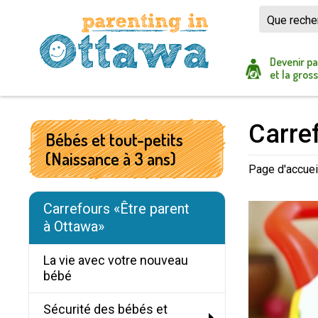
Skip
to
Content
Devenir p
et la gros
Carre
Bébés et tout-petits
(Naissance à 3 ans)
Page d'accuei
Carrefours «Être parent
à Ottawa»
La vie avec votre nouveau
bébé
Sécurité des bébés et